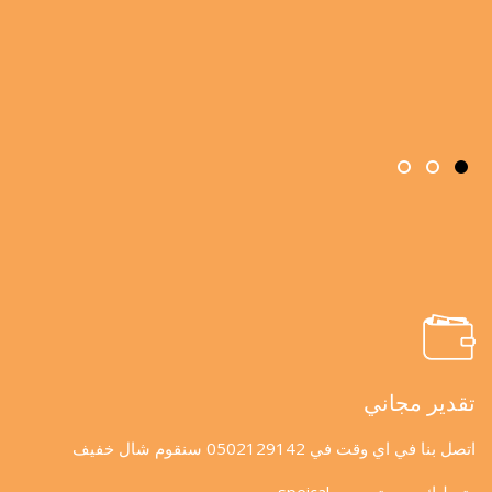
تقدير مجاني
اتصل بنا في اي وقت في 0502129142 سنقوم شال خفيف
وتعطيك سعر تسعيره speical