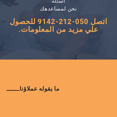
اسئله
نحن لمساعدهك
اتصل 050-212-9142 للحصول
علي مزيد من المعلومات.
ما يقوله عملاؤنا