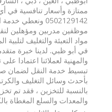
أبوظبي ، العين ، دبي ، الشار
ممتازة وأسعار تنافسية في أي
0502129142 ونعطي
موظفين مدربين ومؤهلين لنقل
مواد التعبئة والتغليف لتلبية 
في أبو ظبي. لدينا خبرة متقدم
والمهنية لعملائنا اعتمادا عل
تبسيط خدمة النقل لضمان صيان
بأحدث وسائل التغليف والكرتو
بالنسبة للتخزين ، فقد تم تخز
والمعدات والسلع المغطاة بال