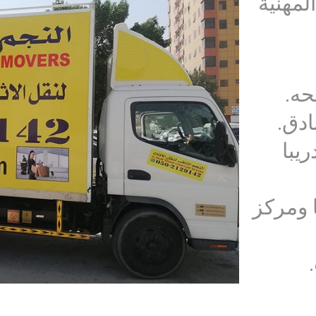
لمهنية
ه.
ادق.
يبا
 ومركز