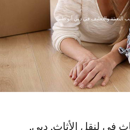
 التعبئة والتغليف في دبي أبو ظبي
ث في لنقل الأثاث, دبي,