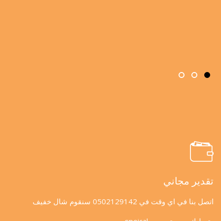
تقدير مجاني
اتصل بنا في اي وقت في 0502129142 سنقوم شال خفيف
وتعطيك سعر تسعيره speical