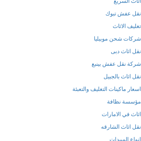
اث السريع
ل عفش تبوك
ليف الاثاث
كات شحن موبيليا
ل اثاث دبى
كة نقل عفش بينبع
 اثاث بالجبيل
ار ماكينات التغليف والتعبئة
سسة نظافة
اث في الامارات
ل اثاث الشارقه
اع المبيدات