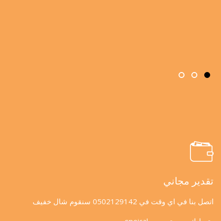
تقدير مجاني
اتصل بنا في اي وقت في 0502129142 سنقوم شال خفيف
وتعطيك سعر تسعيره speical