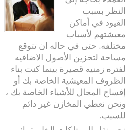
النظر بسبب
القيود في أماكن
معيشتهم لأسباب
مختلفه. حتى في حاله ان تتوقع
مساحة لتخزين الأصول الاضافيه
لفتره زمنيه قصيرة بينما كنت بناء
الظروف المعيشية الخاصة بك أو
إفساح المجال للأشياء الخاصة بك ،
ونحن نعطي المخازن غير دائم
للسبب.
نحن نقل الممتلكات الخاصة بك