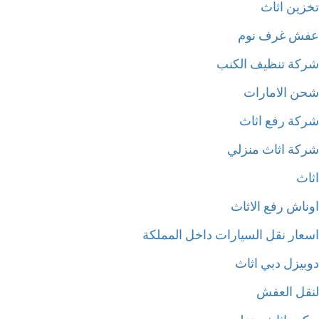
زين اثاث
ش غرف نوم
كة تنظيف الكنب
ن الامارات
كة رفع اثاث
كة اثاث منزلي
اث
ناش رفع الاثاث
عار نقل السيارات داخل المملكة
بيزل دبي اثاث
قل العفش