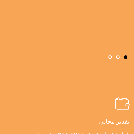
تقدير مجاني
اتصل بنا في اي وقت في 0502129142 سنقوم شال خفيف